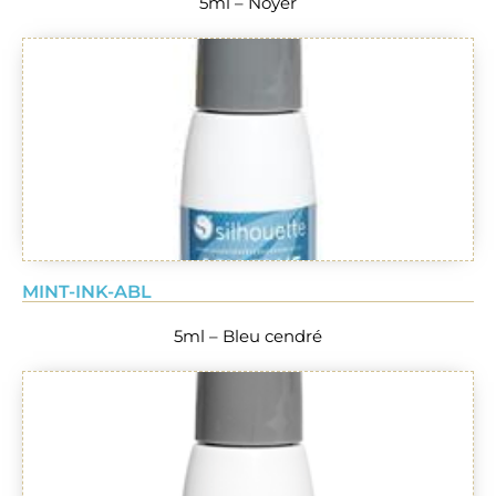
5ml – Noyer
MINT-INK-ABL
5ml – Bleu cendré